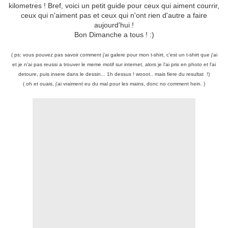
kilometres ! Bref, voici un petit guide pour ceux qui aiment courrir,
ceux qui n'aiment pas et ceux qui n'ont rien d'autre a faire
aujourd'hui !
Bon Dimanche a tous ! :)
( ps: vous pouvez pas savoir comment j'ai galere pour mon t-shirt, c'est un t-shirt que j'ai
et je n'ai pas reussi a trouver le meme motif sur internet, alors je l'ai pris en photo et l'ai
detoure, puis insere dans le dessin... 1h dessus ! wooot.. mais fiere du resultat !)
( oh et ouais, j'ai vraiment eu du mal pour les mains, donc no comment hein. )