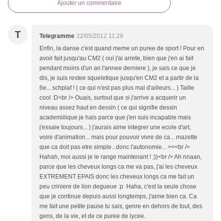
Ajouter un commentaire
T
Telegramme
22/05/2012 11:28
Enfin, la danse c'est quand meme un puree de sport ! Pour en
avoir fait jusqu'au CM2 ( oui j'ai arrete, bien que j'en ai fait
pendant moins d'un an l'annee derniere ), je sais ce que je
dis, je suis restee squeletique jusqu'en CM2 et a partir de la
6e... schplaf ! ( ce qui n'est pas plus mal d'ailleurs... ) Taille
cool :D<br /> Ouais, surtout que si j'arrive a acquerir un
niveau assez haut en dessin ( ce qui signifie dessin
academiiiique je hais parce que j'en suis incapable mais
j'essaie toujours... ) j'aurais aime integrer une ecole d'art,
voire d'animation... mais pour pouvoir vivre de ca... mazette
que ca doit pas etre simple...donc l'autonomie... ><<br />
Hahah, moi aussi je le range maintenant ! ;))<br /> Ah nnaan,
parce que les cheveux longs ca me va pas, j'ai les cheveux
EXTREMENT EPAIS donc les cheveux longs ca me fait un
peu criniere de lion degueue :p Haha, c'est la seule chose
que je continue depuis aussi longtemps, j'aime bien ca. Ca
me fait une petite pause tu sais, genre en dehors de tout, des
gens, de la vie, et de ce puree de lycee.