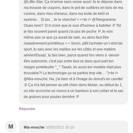
@Little-Star: Ça m'arrive sans cesse auss! Je le dépose dans
ma trousse de crayons, dans le pot de cuillères en bois de ma
cuisine, dans mes cheveux, dans ma boite de khôl et
eyeliner... Et pis... Je le cherche! >.<<br /> @Telegramme:
Ouais hein? :D A croire que je suis d'humeur à babiller :P Tkt
je fais souvent pareil quand j'ai pas de poche :P Je vois
même pas ce que ça aurait de sale, ou alors faut être
maladivement pointilleux >.< Sinon, ptêt t'acheter un t-shirt de
sport, tu sais avec les mailles sur les côtés et une matière
aérée///Ouaip', tu fais bien, parce quand t'en viens à -devoir-
être autonome, c'est jojo entre tout ce dans quoi part ton
maigre portefeuille ^_^ Taaah, toi aussi ton modèle était plus
trouvable?! La technologie ça va parfois trop vite... :°)<br />
@Mia-mouche: Ha, j'ai bien rit à l'image du donut's en carotte!
:D Ça m'a fait penser au ptit chien dans Mulan, au début du 1,
où elle accroche un nonos à un bamboo à son collier et le sac
de graines pour poules derrière :P
Répondre
M
Mia-mouche
20/05/2012 16:10