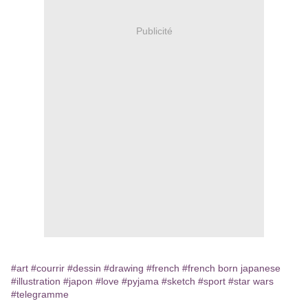
Publicité
#art
#courrir
#dessin
#drawing
#french
#french born japanese
#illustration
#japon
#love
#pyjama
#sketch
#sport
#star wars
#telegramme