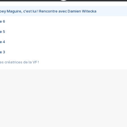
bey Maguire, c'est lui ! Rencontre avec Damien Witecka
e 6
e 5
e 4
e 3
s créatrices de la VF !
e 2
e 1
e Mektoub My Love arrive enfin ! Rencontre avec Shaïn Boumedine et Sal
i : après Toni en famille
elle réalise le bouleversant Dites lui que je l'aime
ais ! Rencontre autour de Vie privée de Rebecca Zlotowski