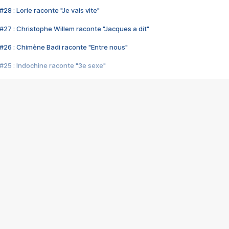
28 : Lorie raconte "Je vais vite"
#27 : Christophe Willem raconte "Jacques a dit"
#26 : Chimène Badi raconte "Entre nous"
#25 : Indochine raconte "3e sexe"
#24 : Zaho raconte "C'est chelou"
#23 : Patrick Bruel raconte "Au café des délices"
#22 : Kyo raconte "Le chemin"
#21 : Nolwenn Leroy raconte "Cassé"
#20 : Patrick Hernandez raconte "Born to be alive"
#19 : Lorie raconte "Près de moi"
#18 : Michael Jones raconte "A nos actes manqués" (avec Jean-Jacque
#17 : Khaled raconte "Aïcha"