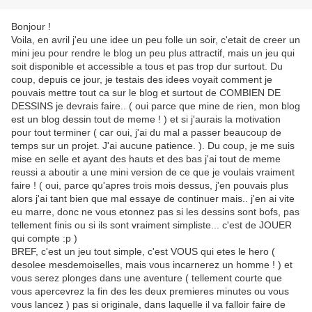
Bonjour !
Voila, en avril j'eu une idee un peu folle un soir, c'etait de creer un
mini jeu pour rendre le blog un peu plus attractif, mais un jeu qui
soit disponible et accessible a tous et pas trop dur surtout. Du
coup, depuis ce jour, je testais des idees voyait comment je
pouvais mettre tout ca sur le blog et surtout de COMBIEN DE
DESSINS je devrais faire.. ( oui parce que mine de rien, mon blog
est un blog dessin tout de meme ! ) et si j'aurais la motivation
pour tout terminer ( car oui, j'ai du mal a passer beaucoup de
temps sur un projet. J'ai aucune patience. ). Du coup, je me suis
mise en selle et ayant des hauts et des bas j'ai tout de meme
reussi a aboutir a une mini version de ce que je voulais vraiment
faire ! ( oui, parce qu'apres trois mois dessus, j'en pouvais plus
alors j'ai tant bien que mal essaye de continuer mais.. j'en ai vite
eu marre, donc ne vous etonnez pas si les dessins sont bofs, pas
tellement finis ou si ils sont vraiment simpliste... c'est de JOUER
qui compte :p )
BREF, c'est un jeu tout simple, c'est VOUS qui etes le hero (
desolee mesdemoiselles, mais vous incarnerez un homme ! ) et
vous serez plonges dans une aventure ( tellement courte que
vous apercevrez la fin des les deux premieres minutes ou vous
vous lancez ) pas si originale, dans laquelle il va falloir faire de