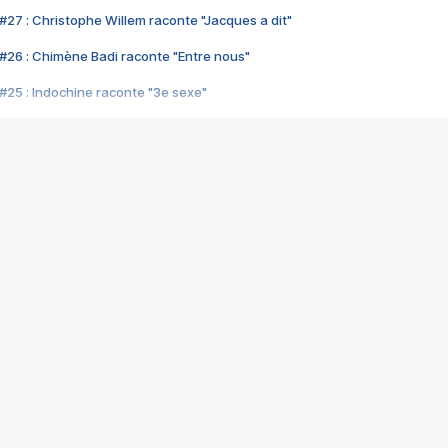
#27 : Christophe Willem raconte "Jacques a dit"
#26 : Chimène Badi raconte "Entre nous"
#25 : Indochine raconte "3e sexe"
#24 : Zaho raconte "C'est chelou"
#23 : Patrick Bruel raconte "Au café des délices"
#22 : Kyo raconte "Le chemin"
#21 : Nolwenn Leroy raconte "Cassé"
#20 : Patrick Hernandez raconte "Born to be alive"
#19 : Lorie raconte "Près de moi"
#18 : Michael Jones raconte "A nos actes manqués" (avec Jean-Jacque
#17 : Khaled raconte "Aïcha"
#16 : Corneille raconte "Parce qu'on vient de loin"