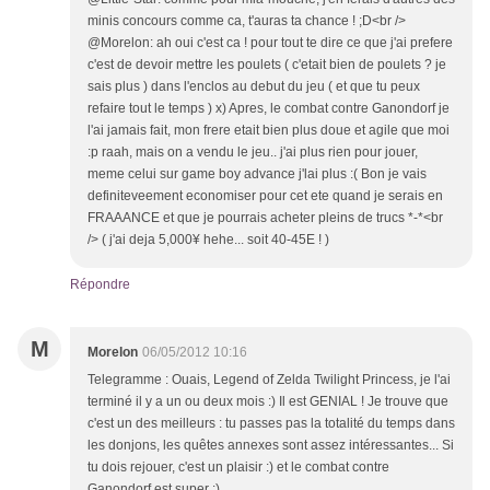
minis concours comme ca, t'auras ta chance ! ;D<br />
@Morelon: ah oui c'est ca ! pour tout te dire ce que j'ai prefere
c'est de devoir mettre les poulets ( c'etait bien de poulets ? je
sais plus ) dans l'enclos au debut du jeu ( et que tu peux
refaire tout le temps ) x) Apres, le combat contre Ganondorf je
l'ai jamais fait, mon frere etait bien plus doue et agile que moi
:p raah, mais on a vendu le jeu.. j'ai plus rien pour jouer,
meme celui sur game boy advance j'lai plus :( Bon je vais
definiteveement economiser pour cet ete quand je serais en
FRAAANCE et que je pourrais acheter pleins de trucs *-*<br
/> ( j'ai deja 5,000¥ hehe... soit 40-45E ! )
Répondre
M
Morelon
06/05/2012 10:16
Telegramme : Ouais, Legend of Zelda Twilight Princess, je l'ai
terminé il y a un ou deux mois :) Il est GENIAL ! Je trouve que
c'est un des meilleurs : tu passes pas la totalité du temps dans
les donjons, les quêtes annexes sont assez intéressantes... Si
tu dois rejouer, c'est un plaisir :) et le combat contre
Ganondorf est super :)