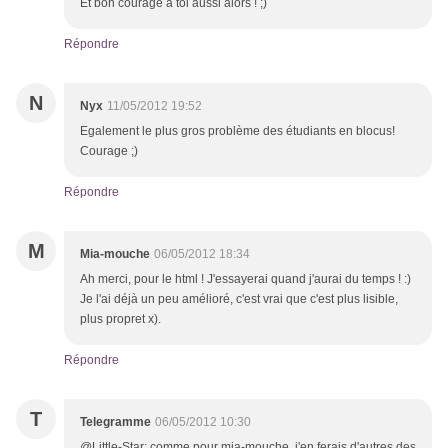
Et bon courage a toi aussi alors ! ;)
Répondre
N
Nyx
11/05/2012 19:52
Egalement le plus gros problème des étudiants en blocus!
Courage ;)
Répondre
M
Mia-mouche
06/05/2012 18:34
Ah merci, pour le html ! J'essayerai quand j'aurai du temps ! :)
Je l'ai déjà un peu amélioré, c'est vrai que c'est plus lisible,
plus propret x).
Répondre
T
Telegramme
06/05/2012 10:30
@Little-Star: comme pour mia-mouche, j'en ferais d'autres des