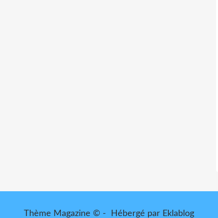
Thème Magazine © - Hébergé par
Eklablog