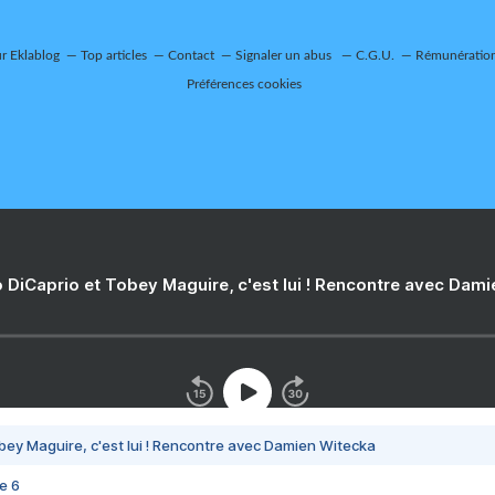
ur Eklablog
Top articles
Contact
Signaler un abus
C.G.U.
Rémunération 
Préférences cookies
 DiCaprio et Tobey Maguire, c'est lui ! Rencontre avec Dam
bey Maguire, c'est lui ! Rencontre avec Damien Witecka
e 6