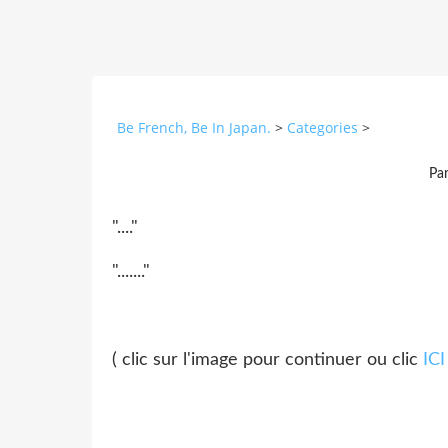
Be French, Be In Japan.
>
Categories
>
Pa
"...."
"......."
( clic sur l'image pour continuer ou clic
ICI