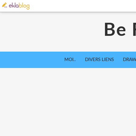
Be 
MOI..
DIVERS LIENS
DRAW