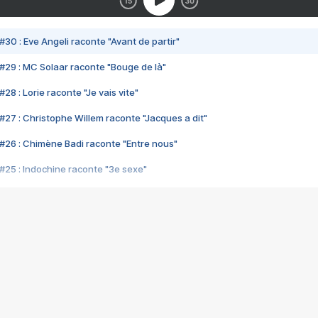
#30 : Eve Angeli raconte "Avant de partir"
#29 : MC Solaar raconte "Bouge de là"
28 : Lorie raconte "Je vais vite"
#27 : Christophe Willem raconte "Jacques a dit"
#26 : Chimène Badi raconte "Entre nous"
#25 : Indochine raconte "3e sexe"
#24 : Zaho raconte "C'est chelou"
#23 : Patrick Bruel raconte "Au café des délices"
#22 : Kyo raconte "Le chemin"
#21 : Nolwenn Leroy raconte "Cassé"
#20 : Patrick Hernandez raconte "Born to be alive"