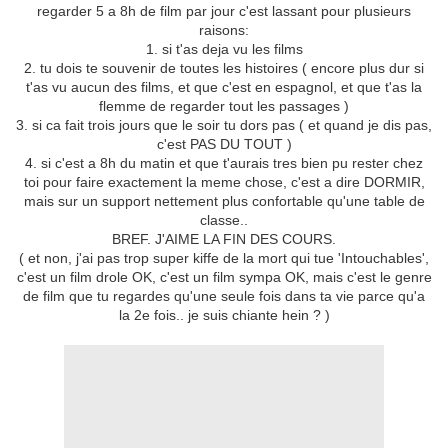
regarder 5 a 8h de film par jour c'est lassant pour plusieurs
raisons:
1. si t'as deja vu les films
2. tu dois te souvenir de toutes les histoires ( encore plus dur si
t'as vu aucun des films, et que c'est en espagnol, et que t'as la
flemme de regarder tout les passages )
3. si ca fait trois jours que le soir tu dors pas ( et quand je dis pas,
c'est PAS DU TOUT )
4. si c'est a 8h du matin et que t'aurais tres bien pu rester chez
toi pour faire exactement la meme chose, c'est a dire DORMIR,
mais sur un support nettement plus confortable qu'une table de
classe..
BREF. J'AIME LA FIN DES COURS.
( et non, j'ai pas trop super kiffe de la mort qui tue 'Intouchables',
c'est un film drole OK, c'est un film sympa OK, mais c'est le genre
de film que tu regardes qu'une seule fois dans ta vie parce qu'a
la 2e fois.. je suis chiante hein ? )