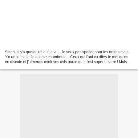
Sinon, si y'a quelqu'un qui la vu... Je veux pas spoiler pour les autres mais..
Y'a un truc a la fin qui me chamboule... Ceux qui l'ont vu dites-le moi qu'on
en discute et j'aimerais avoir vos avis parce que c'est super bizarre ! Mais
sinon, c'etait.....