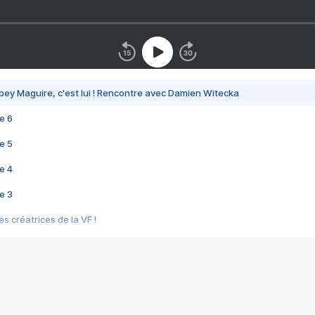
bey Maguire, c'est lui ! Rencontre avec Damien Witecka
e 6
e 5
e 4
e 3
s créatrices de la VF !
e 2
e 1
e Mektoub My Love arrive enfin ! Rencontre avec Shaïn Boumedine et Sal