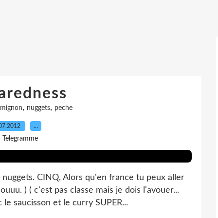
aredness
,
,
mignon
nuggets
peche
07.2012
…
r Telegramme
s nuggets. CINQ, Alors qu'en france tu peux aller
u. ) ( c'est pas classe mais je dois l'avouer...
le saucisson et le curry SUPER...