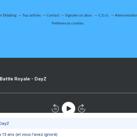
ur Eklablog
Top articles
Contact
Signaler un abus
C.G.U.
Rémunération 
Préférences cookies
 Battle Royale - DayZ
 DayZ
 a 13 ans (et vous l'avez ignoré)