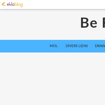
Be 
MOI..
DIVERS LIENS
DRAW