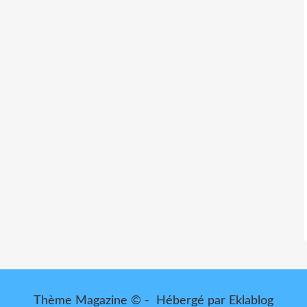
Thème Magazine © - Hébergé par
Eklablog