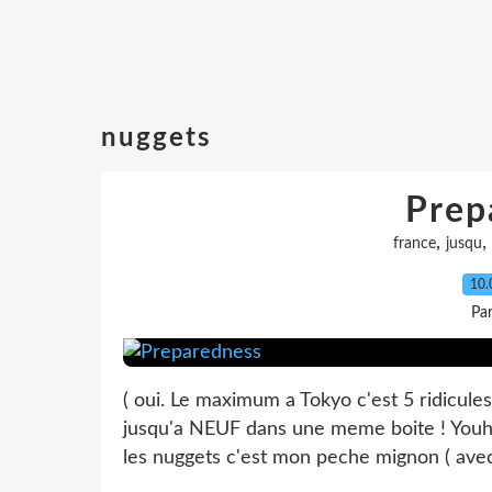
nuggets
Prep
,
,
france
jusqu
10.
Pa
( oui. Le maximum a Tokyo c'est 5 ridicule
jusqu'a NEUF dans une meme boite ! Youhouu
les nuggets c'est mon peche mignon ( avec 