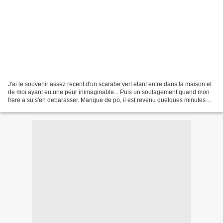
J'ai le souvenir assez recent d'un scarabe vert etant entre dans la maison et
de moi ayant eu une peur inimaginable... Puis un soulagement quand mon
frere a su s'en debarasser. Manque de po, il est revenu quelques minutes
apres. Y'a pas a dire, les insectes...