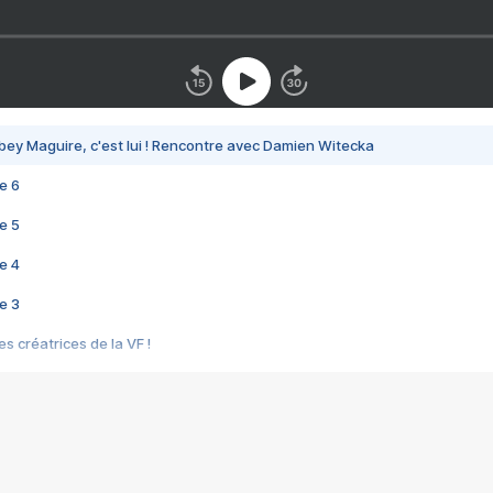
bey Maguire, c'est lui ! Rencontre avec Damien Witecka
e 6
e 5
e 4
e 3
s créatrices de la VF !
e 2
e 1
e Mektoub My Love arrive enfin ! Rencontre avec Shaïn Boumedine et Sal