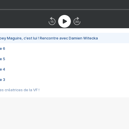
bey Maguire, c'est lui ! Rencontre avec Damien Witecka
e 6
e 5
e 4
e 3
s créatrices de la VF !
e 2
e 1
e Mektoub My Love arrive enfin ! Rencontre avec Shaïn Boumedine et Sal