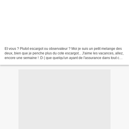
Et vous ? Plutot escargot ou observateur ? Moi je suis un petit melange des
deux, bien que je penche plus du cote escargot... J'aime les vacances, allez,
encore une semaine ! :D ( que quelqu'un ayant de l'assurance dans tout ce
qui est langue francaise...