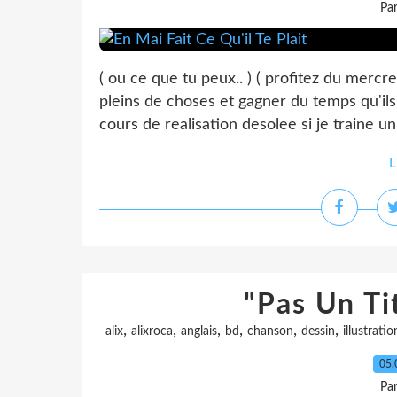
Pa
( ou ce que tu peux.. ) ( profitez du mercre
pleins de choses et gagner du temps qu'ils 
cours de realisation desolee si je traine un
L
"Pas Un Ti
,
,
,
,
,
,
alix
alixroca
anglais
bd
chanson
dessin
illustratio
05.
Pa