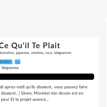
Ce Qu'il Te Plait
,
,
,
,
llustration
japanese
omeisha
roca
telegramme
05.2012
…
r Telegramme
di apres-midi qu'ils disaient.. vous pouvez faire
disaient.. ) Sinon, Morelon ton dessin est en
 peu! Et le projet avance...