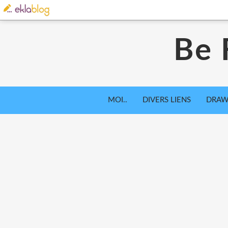
Be 
MOI..
DIVERS LIENS
DRAW