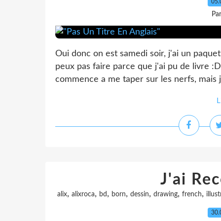
05.
Pa
Oui donc on est samedi soir, j'ai un paque
peux pas faire parce que j'ai pu de livre :D
commence a me taper sur les nerfs, mais je v
L
J'ai Re
,
,
,
,
,
,
,
alix
alixroca
bd
born
dessin
drawing
french
illus
30.