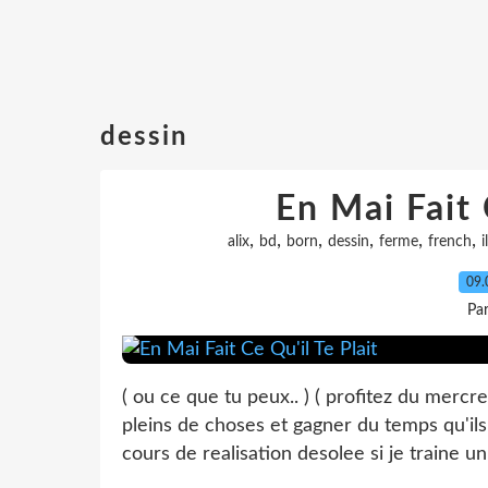
dessin
En Mai Fait 
,
,
,
,
,
,
alix
bd
born
dessin
ferme
french
i
09.
Pa
( ou ce que tu peux.. ) ( profitez du mercre
pleins de choses et gagner du temps qu'ils 
cours de realisation desolee si je traine un