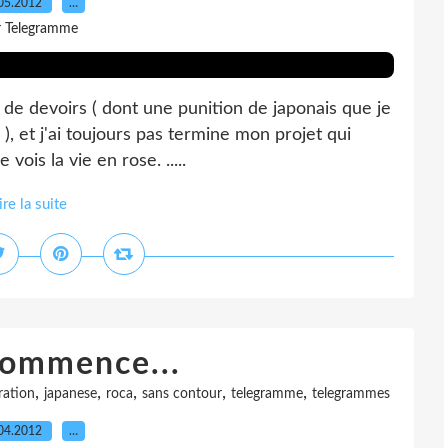
05.2012
…
r Telegramme
t de devoirs ( dont une punition de japonais que je
 ), et j'ai toujours pas termine mon projet qui
ois la vie en rose. .....
ire la suite
commence...
,
,
,
,
,
tration
japanese
roca
sans contour
telegramme
telegrammes
04.2012
…