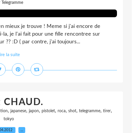
r Telegramme
 mieux je trouve ! Meme si j'ai encore de
-la, je l'ai fait pour une fille rencontree sur
 ?? :D ( par contre, j'ai toujours...
ire la suite
it CHAUD.
,
,
,
,
,
,
,
,
ation
japanese
japon
pistolet
roca
shot
telegramme
tirer
tokyo
04.2012
…