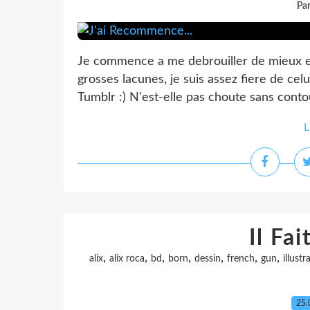
Pa
Je commence a me debrouiller de mieux en
grosses lacunes, je suis assez fiere de celui
Tumblr :) N'est-elle pas choute sans contour
L
Il Fa
,
,
,
,
,
,
,
alix
alix roca
bd
born
dessin
french
gun
illustr
25.