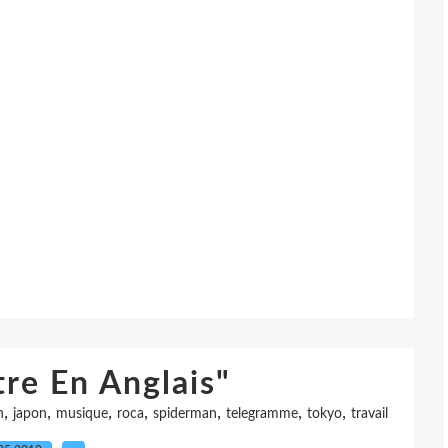
tre En Anglais"
,
,
,
,
,
,
,
n
japon
musique
roca
spiderman
telegramme
tokyo
travail