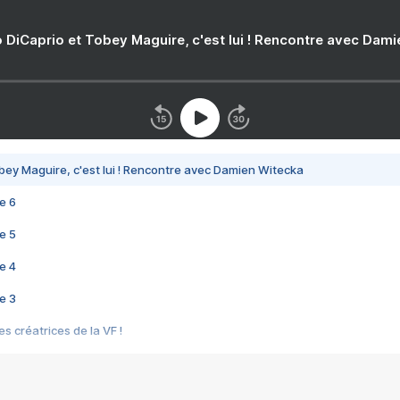
 DiCaprio et Tobey Maguire, c'est lui ! Rencontre avec Dam
bey Maguire, c'est lui ! Rencontre avec Damien Witecka
e 6
e 5
e 4
e 3
s créatrices de la VF !
e 2
e 1