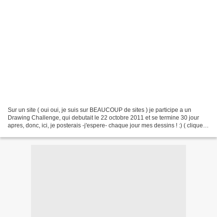
Sur un site ( oui oui, je suis sur BEAUCOUP de sites ) je participe a un
Drawing Challenge, qui debutait le 22 octobre 2011 et se termine 30 jour
apres, donc, ici, je posterais -j'espere- chaque jour mes dessins ! :) ( cliquez
pour voir en plus grand....