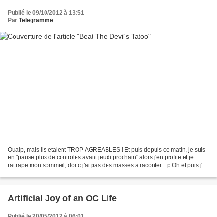
Publié le 09/10/2012 à 13:51
Par
Telegramme
Ouaip, mais ils etaient TROP AGREABLES ! Et puis depuis ce matin, je suis
en "pause plus de controles avant jeudi prochain" alors j'en profite et je
rattrape mon sommeil, donc j'ai pas des masses a raconter.. :p Oh et puis j'ai
fait un petit dessin il...
Artificial Joy of an OC Life
Publié le 20/05/2012 à 06:01